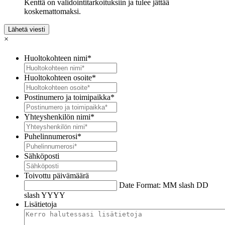
Kenttä on validointitarkoituksiin ja tulee jättää
koskemattomaksi.
×
Huoltokohteen nimi
*
Huoltokohteen osoite
*
Postinumero ja toimipaikka
*
Yhteyshenkilön nimi
*
Puhelinnumerosi
*
Sähköposti
Toivottu päivämäärä
Date Format: MM slash DD
slash YYYY
Lisätietoja