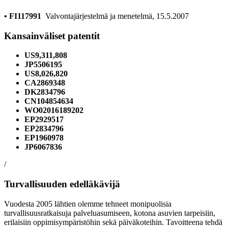
• FI117991
Valvontajärjestelmä ja menetelmä, 15.5.2007
Kansainväliset patentit
US9,311,808
JP5506195
US8,026,820
CA2869348
DK2834796
CN104854634
WO02016189202
EP2929517
EP2834796
EP1960978
JP6067836
/
Turvallisuuden edelläkävijä
Vuodesta 2005 lähtien olemme tehneet monipuolisia
turvallisuusratkaisuja palveluasumiseen, kotona asuvien tarpeisiin,
erilaisiin oppimisympäristöhin sekä päiväkoteihin. Tavoitteena tehdä