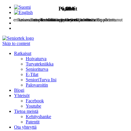
Patentit
6,000
10
1
erikoisasumisen asiakasta joiden elämänlaatu on parantunut
tasavallan presidentin myöntämä innosuomi palkinto.
vuotta tukea apua arjessa tarvitseville.
Turvallisia ja turvattuja ideoita
Skip to content
Ratkaisut
Hoivaturva
Turvatekniikka
Senioriturva
E-Tilat
SenioriTurva Iisi
Palovaroitin
Blogi
Yhteisöt
Facebook
Youtube
Tietoa meistä
Kehityshanke
Patentit
Ota yhteyttä