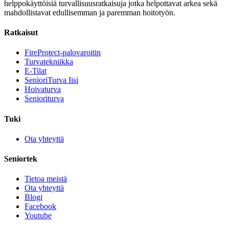
helppokäyttöisiä turvallisuusratkaisuja jotka helpottavat arkea sekä
mahdollistavat edullisemman ja paremman hoitotyön.
Ratkaisut
FireProtect-palovaroitin
Turvatekniikka
E-Tilat
SenioriTurva Iisi
Hoivaturva
Senioriturva
Tuki
Ota yhteyttä
Seniortek
Tietoa meistä
Ota yhteyttä
Blogi
Facebook
Youtube