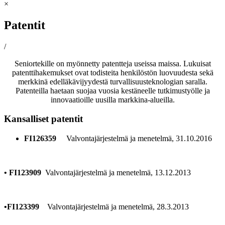
×
Patentit
/
Seniortekille on myönnetty patentteja useissa maissa. Lukuisat
patenttihakemukset ovat todisteita henkilöstön luovuudesta sekä
merkkinä edelläkävijyydestä turvallisuusteknologian saralla.
Patenteilla haetaan suojaa vuosia kestäneelle tutkimustyölle ja
innovaatioille uusilla markkina-alueilla.
Kansalliset patentit
FI126359
Valvontajärjestelmä ja menetelmä, 31.10.2016
• FI123909
Valvontajärjestelmä ja menetelmä, 13.12.2013
•FI123399
Valvontajärjestelmä ja menetelmä, 28.3.2013